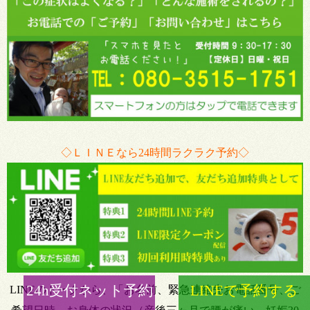
◇ＬＩＮＥなら24時間ラクラク予約◇
24h受付ネット予約
LINEで予約する
LINEのトークから、「お名前、緊急連絡先お電話番号、ご