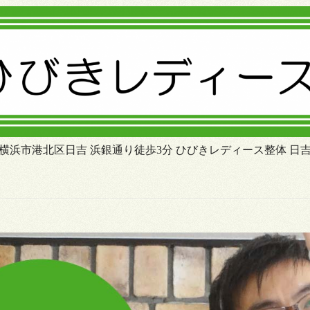
横浜市港北区日吉 浜銀通り徒歩3分 ひびきレディース整体 日